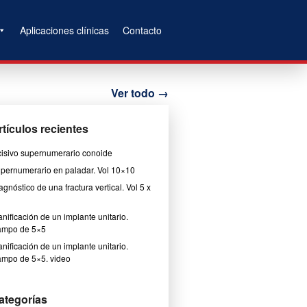
Aplicaciones clínicas
Contacto
Ver todo
→
rtículos recientes
cisivo supernumerario conoide
pernumerario en paladar. Vol 10×10
agnóstico de una fractura vertical. Vol 5 x
anificación de un implante unitario.
mpo de 5×5
anificación de un implante unitario.
mpo de 5×5. video
ategorías