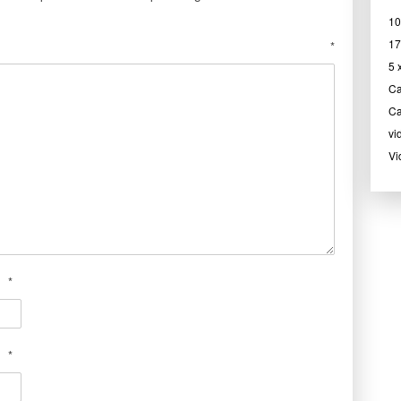
10
17
*
5 
Ca
Ca
vi
Vi
*
*