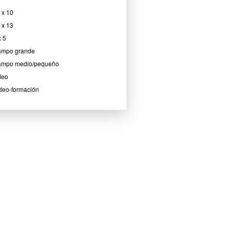
 x 10
 x 13
x 5
mpo grande
mpo medio/pequeño
deo
deo-formación