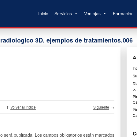
Inicio
Servicios
Ventajas
Formación
 radiologico 3D. ejemplos de tratamientos.006
A
In
Su
Di
5.
Pl
Ca
↑
Volver al índice
Siguiente
→
Pl
Ca
C
no será publicada.
Los campos obligatorios están marcados