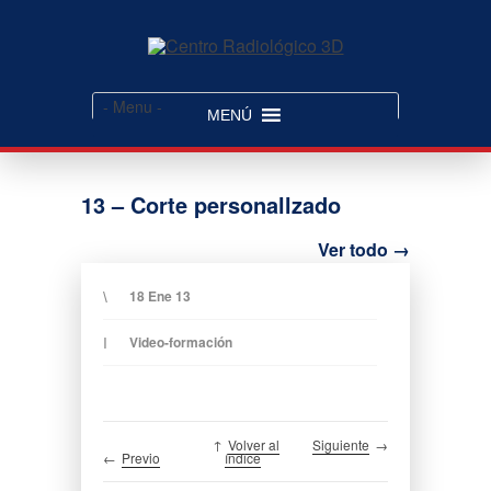
- Menu -
MENÚ
13 – Corte personallzado
Ver todo
→
18 Ene 13
Video-formación
↑
Volver al
Siguiente
→
←
Previo
índice