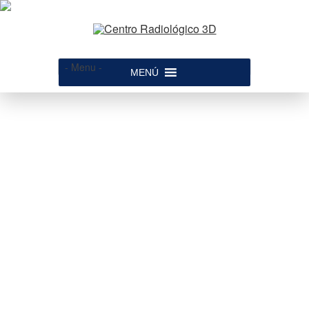
- Menu -
MENÚ
02 – Carga del Volumen
Ver todo
→
18 Ene 13
Centro Radiológico 3D
Video-formación
↑
Volver al
Siguiente
→